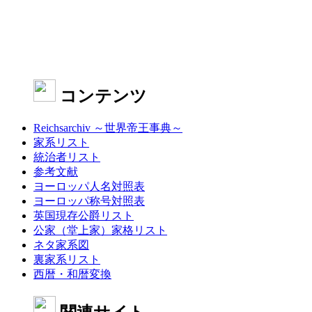
コンテンツ
Reichsarchiv ～世界帝王事典～
家系リスト
統治者リスト
参考文献
ヨーロッパ人名対照表
ヨーロッパ称号対照表
英国現存公爵リスト
公家（堂上家）家格リスト
ネタ家系図
裏家系リスト
西暦・和暦変換