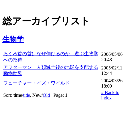
総アーカイブリスト
生物学
ろくろ首の首はなぜ伸びるのか 遊ぶ生物学
2006/05/06
20:48
への招待
アフターマン 人類滅亡後の地球を支配する
2005/02/11
12:44
動物世界
2004/03/26
フューチャー・イズ・ワイルド
18:00
» Back to
Sort:
time
/
title
,
New
/
Old
Page:
1
index