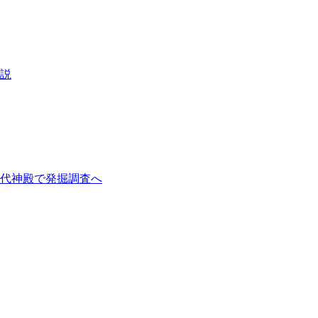
説
代神殿で発掘調査へ