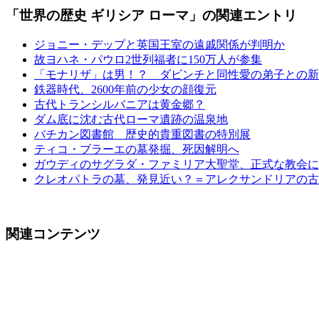
「世界の歴史 ギリシア ローマ」の関連エントリ
ジョニー・デップと英国王室の遠戚関係が判明か
故ヨハネ・パウロ2世列福者に150万人が参集
「モナリザ」は男！？ ダビンチと同性愛の弟子との新
鉄器時代、2600年前の少女の顔復元
古代トランシルバニアは黄金郷？
ダム底に沈む古代ローマ遺跡の温泉地
バチカン図書館 歴史的貴重図書の特別展
ティコ・ブラーエの墓発掘、死因解明へ
ガウディのサグラダ・ファミリア大聖堂、正式な教会に
クレオパトラの墓、発見近い？＝アレクサンドリアの古
関連コンテンツ