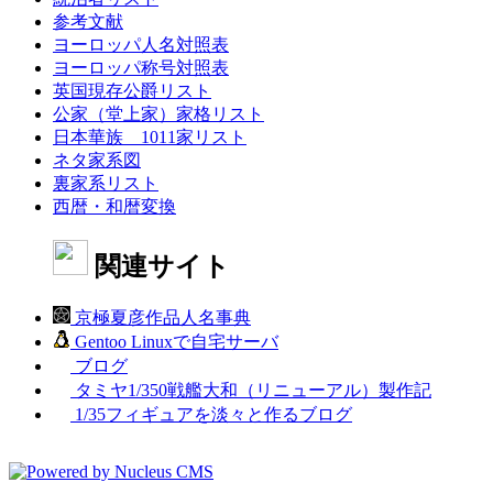
参考文献
ヨーロッパ人名対照表
ヨーロッパ称号対照表
英国現存公爵リスト
公家（堂上家）家格リスト
日本華族 1011家リスト
ネタ家系図
裏家系リスト
西暦・和暦変換
関連サイト
京極夏彦作品人名事典
Gentoo Linuxで自宅サーバ
ブログ
タミヤ1/350戦艦大和（リニューアル）製作記
1/35フィギュアを淡々と作るブログ