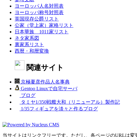
ヨーロッパ人名対照表
ヨーロッパ称号対照表
英国現存公爵リスト
公家（堂上家）家格リスト
日本華族 1011家リスト
ネタ家系図
裏家系リスト
西暦・和暦変換
関連サイト
京極夏彦作品人名事典
Gentoo Linuxで自宅サーバ
ブログ
タミヤ1/350戦艦大和（リニューアル）製作記
1/35フィギュアを淡々と作るブログ
当サイトはリンクフリーです。ただし、各ページのURLは変