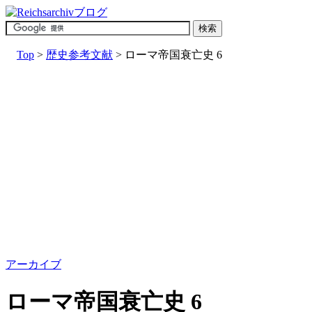
Top
>
歴史参考文献
> ローマ帝国衰亡史 6
アーカイブ
ローマ帝国衰亡史 6