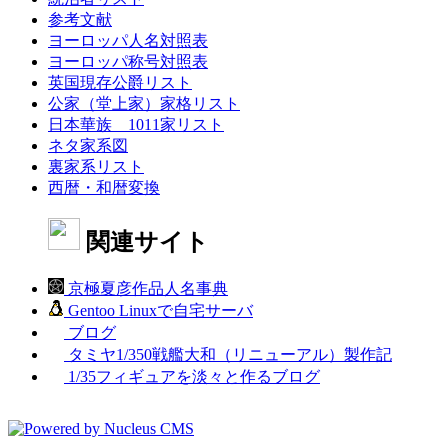
参考文献
ヨーロッパ人名対照表
ヨーロッパ称号対照表
英国現存公爵リスト
公家（堂上家）家格リスト
日本華族 1011家リスト
ネタ家系図
裏家系リスト
西暦・和暦変換
関連サイト
京極夏彦作品人名事典
Gentoo Linuxで自宅サーバ
ブログ
タミヤ1/350戦艦大和（リニューアル）製作記
1/35フィギュアを淡々と作るブログ