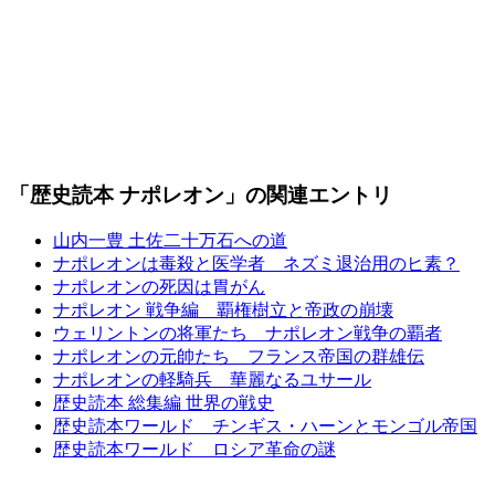
「歴史読本 ナポレオン」の関連エントリ
山内一豊 土佐二十万石への道
ナポレオンは毒殺と医学者 ネズミ退治用のヒ素？
ナポレオンの死因は胃がん
ナポレオン 戦争編 覇権樹立と帝政の崩壊
ウェリントンの将軍たち ナポレオン戦争の覇者
ナポレオンの元帥たち フランス帝国の群雄伝
ナポレオンの軽騎兵 華麗なるユサール
歴史読本 総集編 世界の戦史
歴史読本ワールド チンギス・ハーンとモンゴル帝国
歴史読本ワールド ロシア革命の謎