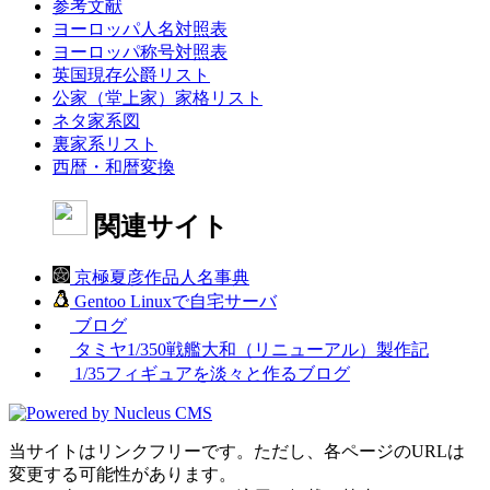
参考文献
ヨーロッパ人名対照表
ヨーロッパ称号対照表
英国現存公爵リスト
公家（堂上家）家格リスト
ネタ家系図
裏家系リスト
西暦・和暦変換
関連サイト
京極夏彦作品人名事典
Gentoo Linuxで自宅サーバ
ブログ
タミヤ1/350戦艦大和（リニューアル）製作記
1/35フィギュアを淡々と作るブログ
当サイトはリンクフリーです。ただし、各ページのURLは
変更する可能性があります。