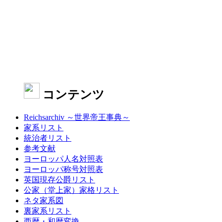
コンテンツ
Reichsarchiv ～世界帝王事典～
家系リスト
統治者リスト
参考文献
ヨーロッパ人名対照表
ヨーロッパ称号対照表
英国現存公爵リスト
公家（堂上家）家格リスト
ネタ家系図
裏家系リスト
西暦・和暦変換