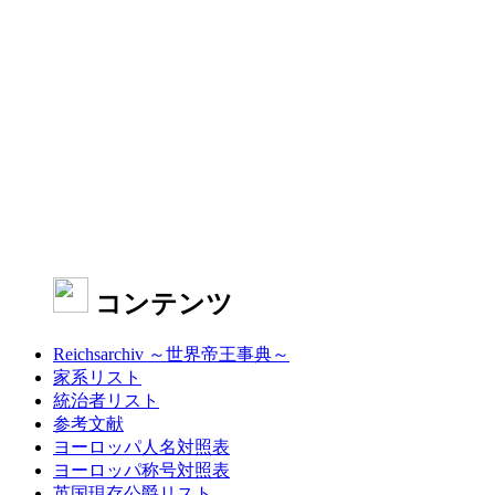
コンテンツ
Reichsarchiv ～世界帝王事典～
家系リスト
統治者リスト
参考文献
ヨーロッパ人名対照表
ヨーロッパ称号対照表
英国現存公爵リスト