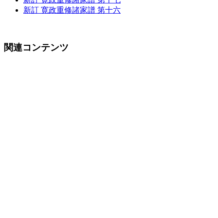
新訂 寛政重修諸家譜 第十六
関連コンテンツ