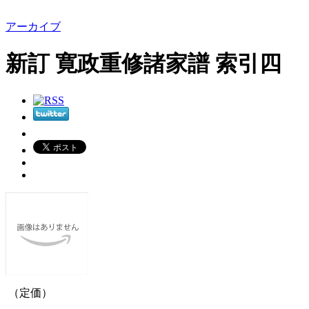
アーカイブ
新訂 寛政重修諸家譜 索引四
（定価）