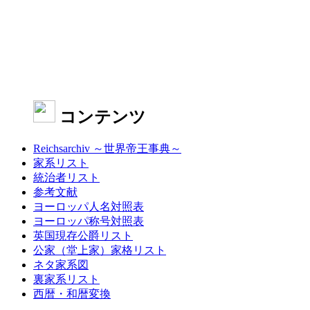
コンテンツ
Reichsarchiv ～世界帝王事典～
家系リスト
統治者リスト
参考文献
ヨーロッパ人名対照表
ヨーロッパ称号対照表
英国現存公爵リスト
公家（堂上家）家格リスト
ネタ家系図
裏家系リスト
西暦・和暦変換