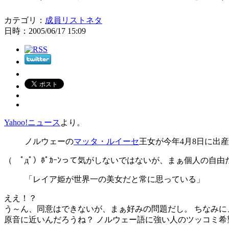
カテゴリ：
成員リストネタ
日時：2005/06/17 15:09
Yahoo!ニュース
より。
ノルウェーの
マッタ・ルイーセ
王女が今年4月8日に出
（ ﾟдﾟ）ﾎﾟｶｰﾝって気がしないではないが、まぁ個人の自由
「レイア姫が世界一の美女だと常に思っている」
ええ！？
う～ん、同意はできないが、まぁ好みの問題だし。
ちなみに
原音に近いんだろうね？ ノルウェー語に強い人のツッコミ希