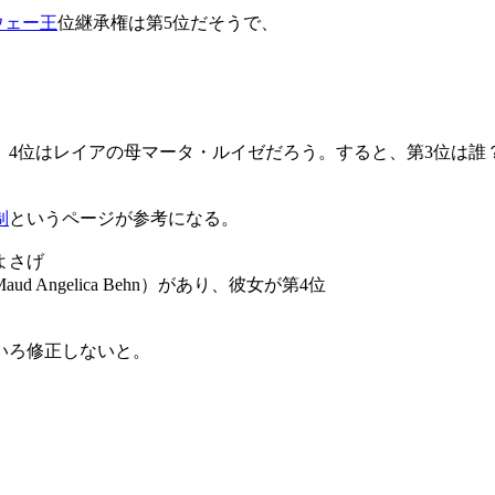
ウェー王
位継承権は第5位だそうで、
。4位はレイアの母マータ・ルイゼだろう。すると、第3位は誰
制
というページが参考になる。
よさげ
ngelica Behn）があり、彼女が第4位
いろ修正しないと。