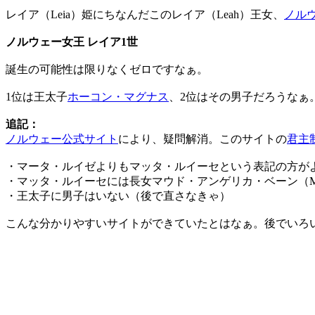
レイア（Leia）姫にちなんだこのレイア（Leah）王女、
ノル
ノルウェー女王 レイア1世
誕生の可能性は限りなくゼロですなぁ。
1位は王太子
ホーコン・マグナス
、2位はその男子だろうなぁ
追記：
ノルウェー公式サイト
により、疑問解消。このサイトの
君主
・マータ・ルイゼよりもマッタ・ルイーセという表記の方が
・マッタ・ルイーセには長女マウド・アンゲリカ・ベーン（Maud A
・王太子に男子はいない（後で直さなきゃ）
こんな分かりやすいサイトができていたとはなぁ。後でいろ