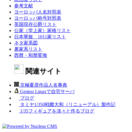
参考文献
ヨーロッパ人名対照表
ヨーロッパ称号対照表
英国現存公爵リスト
公家（堂上家）家格リスト
日本華族 1011家リスト
ネタ家系図
裏家系リスト
西暦・和暦変換
関連サイト
京極夏彦作品人名事典
Gentoo Linuxで自宅サーバ
ブログ
タミヤ1/350戦艦大和（リニューアル）製作記
1/35フィギュアを淡々と作るブログ