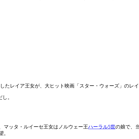
産したレイア王女が、大ヒット映画「スター・ウォーズ」のレ
だし。
、マッタ・ルイーセ王女はノルウェー王
ハーラル5世
の娘で、
望。