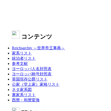
コンテンツ
Reichsarchiv ～世界帝王事典～
家系リスト
統治者リスト
参考文献
ヨーロッパ人名対照表
ヨーロッパ称号対照表
英国現存公爵リスト
公家（堂上家）家格リスト
ネタ家系図
裏家系リスト
西暦・和暦変換