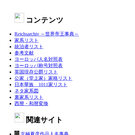
コンテンツ
Reichsarchiv ～世界帝王事典～
家系リスト
統治者リスト
参考文献
ヨーロッパ人名対照表
ヨーロッパ称号対照表
英国現存公爵リスト
公家（堂上家）家格リスト
日本華族 1011家リスト
ネタ家系図
裏家系リスト
西暦・和暦変換
関連サイト
京極夏彦作品人名事典