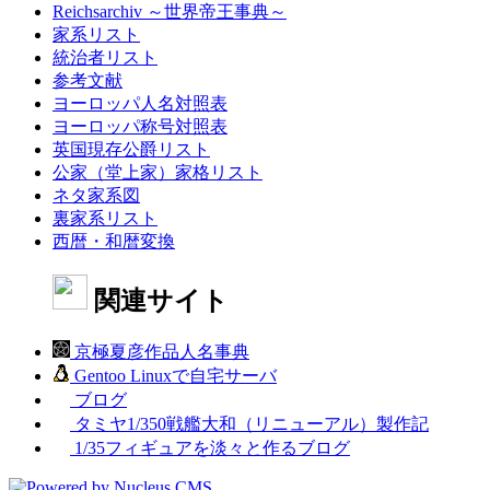
Reichsarchiv ～世界帝王事典～
家系リスト
統治者リスト
参考文献
ヨーロッパ人名対照表
ヨーロッパ称号対照表
英国現存公爵リスト
公家（堂上家）家格リスト
ネタ家系図
裏家系リスト
西暦・和暦変換
関連サイト
京極夏彦作品人名事典
Gentoo Linuxで自宅サーバ
ブログ
タミヤ1/350戦艦大和（リニューアル）製作記
1/35フィギュアを淡々と作るブログ