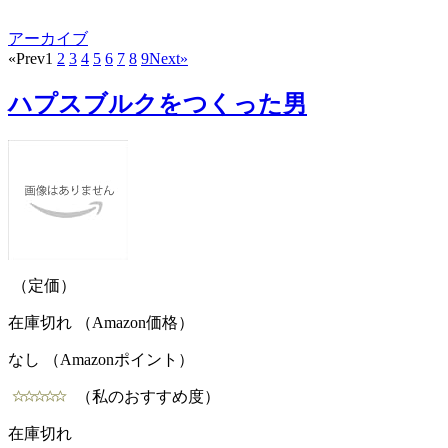
アーカイブ
«Prev
1
2
3
4
5
6
7
8
9
Next»
ハプスブルクをつくった男
（定価）
在庫切れ （Amazon価格）
なし （Amazonポイント）
（私のおすすめ度）
在庫切れ