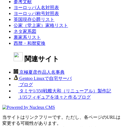
参考文献
ヨーロッパ人名対照表
ヨーロッパ称号対照表
英国現存公爵リスト
公家（堂上家）家格リスト
ネタ家系図
裏家系リスト
西暦・和暦変換
関連サイト
京極夏彦作品人名事典
Gentoo Linuxで自宅サーバ
ブログ
タミヤ1/350戦艦大和（リニューアル）製作記
1/35フィギュアを淡々と作るブログ
当サイトはリンクフリーです。ただし、各ページのURLは
変更する可能性があります。