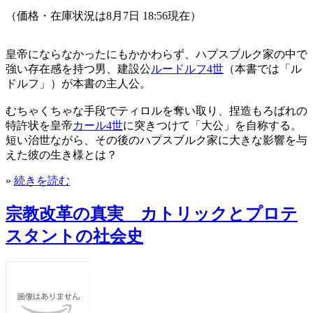
（価格・在庫状況は8月7日 18:56現在）
皇帝にならなかったにもかかわらず、ハプスブルク家の中で
強い存在感を持つ男、建設公
ルードルフ4世
（本書では「ル
ドルフ」）が本書の主人公。
むちゃくちゃな手段でティロルを奪い取り、捏造もろばれの
特許状を皇帝
カール4世
に突きつけて「大公」を自称する。
短い治世ながら、その後のハプスブルク家に大きな影響を与
えた彼の生き様とは？
»
続きを読む
宗教改革の真実 カトリックとプロテ
スタントの社会史