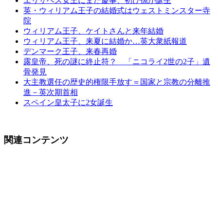
エリザベス女王にまた慶事、初ひ孫が誕生
英・ウィリアム王子の結婚式はウェストミンスター寺
院
ウィリアム王子、ケイトさんと来年結婚
ウィリアム王子、来夏に結婚か…英大衆紙報道
デンマーク王子、来春再婚
露皇帝、死の謎に終止符？ 「ニコライ2世の2子」遺
骨発見
大主教選任の歴史的権限手放す＝国家と宗教の分離推
進－英次期首相
スペイン皇太子に2女誕生
関連コンテンツ