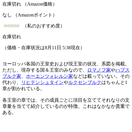
在庫切れ （Amazon価格）
なし （Amazonポイント）
（私のおすすめ度）
在庫切れ
（価格・在庫状況は8月11日 5:38現在）
ヨーロッパ各国の王室史および現王室の状況、系図を掲載。
ただし、現存する国＆王室のみなので、
ロマノフ家
や
ハプス
ブルク家
、
ホーエンツォレルン家
などは載っていない。その
代わり、
リヒテンシュタイン
や
ルクセンブルク
はちゃんと1
章が割かれている。
各王室の章では、その成員ごとに項目を立ててそれなりの文
章量を当てて紹介しているのが特徴。これはなかなか貴重で
ある。