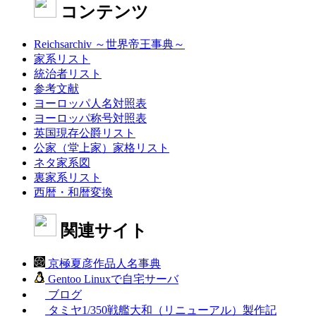
コンテンツ
Reichsarchiv ～世界帝王事典～
家系リスト
統治者リスト
参考文献
ヨーロッパ人名対照表
ヨーロッパ称号対照表
英国現存公爵リスト
公家（堂上家）家格リスト
ネタ家系図
裏家系リスト
西暦・和暦変換
関連サイト
京極夏彦作品人名事典
Gentoo Linuxで自宅サーバ
ブログ
タミヤ1/350戦艦大和（リニューアル）製作記