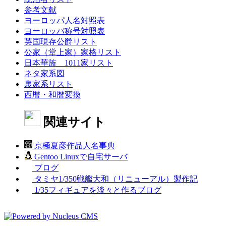
参考文献
ヨーロッパ人名対照表
ヨーロッパ称号対照表
英国現存公爵リスト
公家（堂上家）家格リスト
日本華族 1011家リスト
ネタ家系図
裏家系リスト
西暦・和暦変換
関連サイト
京極夏彦作品人名事典
Gentoo Linuxで自宅サーバ
ブログ
タミヤ1/350戦艦大和（リニューアル）製作記
1/35フィギュアを淡々と作るブログ