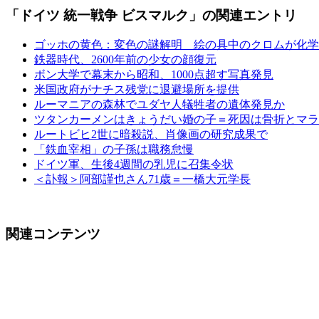
「ドイツ 統一戦争 ビスマルク」の関連エントリ
ゴッホの黄色：変色の謎解明 絵の具中のクロムが化学
鉄器時代、2600年前の少女の顔復元
ボン大学で幕末から昭和、1000点超す写真発見
米国政府がナチス残党に退避場所を提供
ルーマニアの森林でユダヤ人犠牲者の遺体発見か
ツタンカーメンはきょうだい婚の子＝死因は骨折とマラ
ルートビヒ2世に暗殺説、肖像画の研究成果で
「鉄血宰相」の子孫は職務怠慢
ドイツ軍、生後4週間の乳児に召集令状
＜訃報＞阿部謹也さん71歳＝一橋大元学長
関連コンテンツ