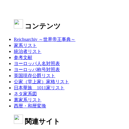
コンテンツ
Reichsarchiv ～世界帝王事典～
家系リスト
統治者リスト
参考文献
ヨーロッパ人名対照表
ヨーロッパ称号対照表
英国現存公爵リスト
公家（堂上家）家格リスト
日本華族 1011家リスト
ネタ家系図
裏家系リスト
西暦・和暦変換
関連サイト