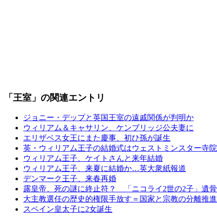
「王室」の関連エントリ
ジョニー・デップと英国王室の遠戚関係が判明か
ウィリアム＆キャサリン、ケンブリッジ公夫妻に
エリザベス女王にまた慶事、初ひ孫が誕生
英・ウィリアム王子の結婚式はウェストミンスター寺院
ウィリアム王子、ケイトさんと来年結婚
ウィリアム王子、来夏に結婚か…英大衆紙報道
デンマーク王子、来春再婚
露皇帝、死の謎に終止符？ 「ニコライ2世の2子」遺
大主教選任の歴史的権限手放す＝国家と宗教の分離推進
スペイン皇太子に2女誕生