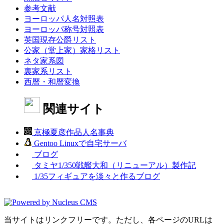
参考文献
ヨーロッパ人名対照表
ヨーロッパ称号対照表
英国現存公爵リスト
公家（堂上家）家格リスト
ネタ家系図
裏家系リスト
西暦・和暦変換
関連サイト
京極夏彦作品人名事典
Gentoo Linuxで自宅サーバ
ブログ
タミヤ1/350戦艦大和（リニューアル）製作記
1/35フィギュアを淡々と作るブログ
当サイトはリンクフリーです。ただし、各ページのURLは