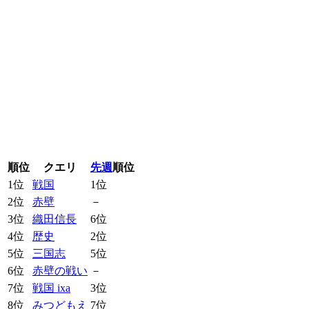
順位
クエリ
先週
順位
1位
戦国
1位
2位
赤壁
－
3位
織田信長
6位
4位
歴史
2位
5位
三国志
5位
6位
赤壁の戦い
－
7位
戦国 ixa
3位
8位
みつどもえ
7位