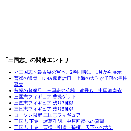
「三国志」の関連エントリ
＜三国志＞最古級の写本、2巻同時に 1月から展示
曹操の遺骨、DNA鑑定計画＝上海の大学が子孫の男性
募集
曹操の墓発見 三国志の英雄、遺骨も 中国河南省
三国志フィギュア 曹操ゲット
三国志フィギュア 残り3種類
三国志フィギュア 残り5種類
ローソン限定 三国志フィギュア
三国志 下巻 諸葛孔明、中原回復への冀望
三国志 上巻 曹操・劉備・孫権、天下への大計