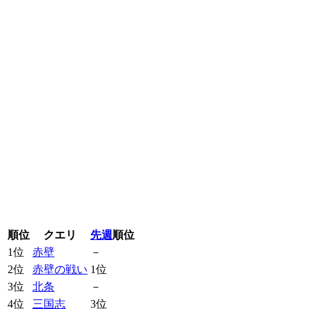
順位
クエリ
先週
順位
1位
赤壁
－
2位
赤壁の戦い
1位
3位
北条
－
4位
三国志
3位