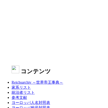
コンテンツ
Reichsarchiv ～世界帝王事典～
家系リスト
統治者リスト
参考文献
ヨーロッパ人名対照表
ヨーロッパ称号対照表