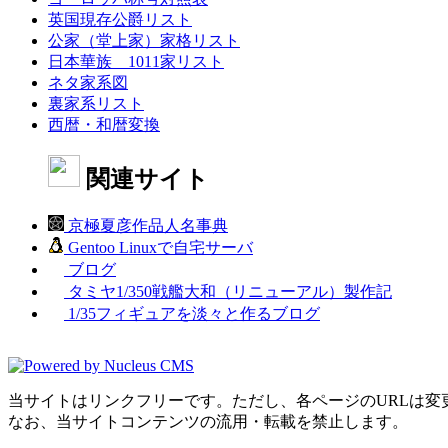
英国現存公爵リスト
公家（堂上家）家格リスト
日本華族 1011家リスト
ネタ家系図
裏家系リスト
西暦・和暦変換
関連サイト
京極夏彦作品人名事典
Gentoo Linuxで自宅サーバ
ブログ
タミヤ1/350戦艦大和（リニューアル）製作記
1/35フィギュアを淡々と作るブログ
当サイトはリンクフリーです。ただし、各ページのURLは変
なお、当サイトコンテンツの流用・転載を禁止します。