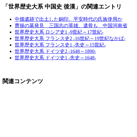
「世界歴史大系 中国史 後漢」の関連エントリ
中畑遺跡で出土した銅印、平安時代の氏族使用か
曹操の墓発見 三国志の英雄、遺骨も 中国河南省
世界歴史大系 ロシア史1 -9世紀～17世紀-
世界歴史大系 フランス史2 -16世紀～19世紀なかば-
世界歴史大系 フランス史1 -先史～15世紀-
世界歴史大系 ドイツ史2 -1648～1890-
世界歴史大系 ドイツ史1 -先史～1648-
関連コンテンツ