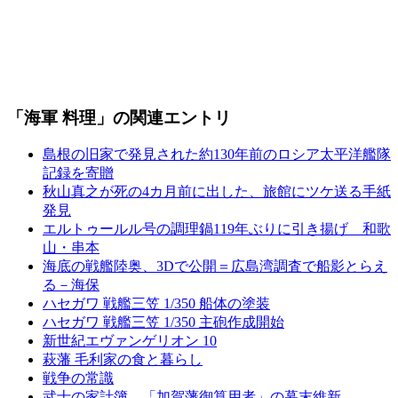
「海軍 料理」の関連エントリ
島根の旧家で発見された約130年前のロシア太平洋艦隊
記録を寄贈
秋山真之が死の4カ月前に出した、旅館にツケ送る手紙
発見
エルトゥールル号の調理鍋119年ぶりに引き揚げ 和歌
山・串本
海底の戦艦陸奥、3Dで公開＝広島湾調査で船影とらえ
る－海保
ハセガワ 戦艦三笠 1/350 船体の塗装
ハセガワ 戦艦三笠 1/350 主砲作成開始
新世紀エヴァンゲリオン 10
萩藩 毛利家の食と暮らし
戦争の常識
武士の家計簿 「加賀藩御算用者」の幕末維新