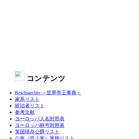
コンテンツ
Reichsarchiv ～世界帝王事典～
家系リスト
統治者リスト
参考文献
ヨーロッパ人名対照表
ヨーロッパ称号対照表
英国現存公爵リスト
公家（堂上家）家格リスト