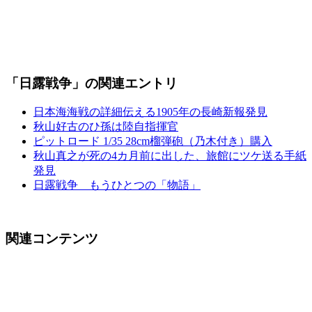
「日露戦争」の関連エントリ
日本海海戦の詳細伝える1905年の長崎新報発見
秋山好古のひ孫は陸自指揮官
ピットロード 1/35 28cm榴弾砲（乃木付き）購入
秋山真之が死の4カ月前に出した、旅館にツケ送る手紙
発見
日露戦争 もうひとつの「物語」
関連コンテンツ