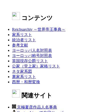
コンテンツ
Reichsarchiv ～世界帝王事典～
家系リスト
統治者リスト
参考文献
ヨーロッパ人名対照表
ヨーロッパ称号対照表
英国現存公爵リスト
公家（堂上家）家格リスト
ネタ家系図
裏家系リスト
西暦・和暦変換
関連サイト
京極夏彦作品人名事典