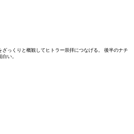
をざっくりと概観してヒトラー崇拝につなげる。
後半のナチ
面白い。