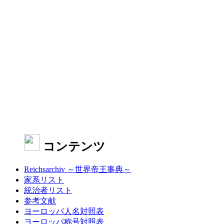
コンテンツ
Reichsarchiv ～世界帝王事典～
家系リスト
統治者リスト
参考文献
ヨーロッパ人名対照表
ヨーロッパ称号対照表