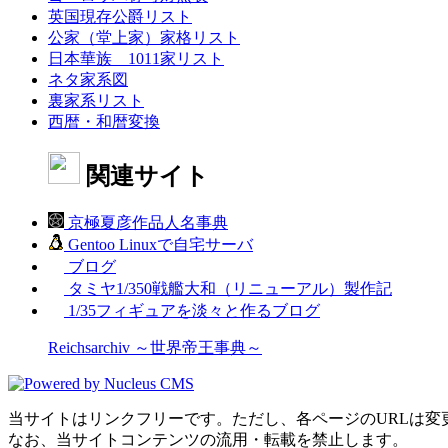
英国現存公爵リスト
公家（堂上家）家格リスト
日本華族 1011家リスト
ネタ家系図
裏家系リスト
西暦・和暦変換
関連サイト
京極夏彦作品人名事典
Gentoo Linuxで自宅サーバ
ブログ
タミヤ1/350戦艦大和（リニューアル）製作記
1/35フィギュアを淡々と作るブログ
Reichsarchiv ～世界帝王事典～
当サイトはリンクフリーです。ただし、各ページのURLは変
なお、当サイトコンテンツの流用・転載を禁止します。