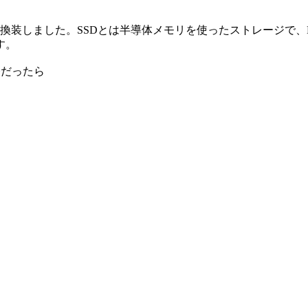
DDをSSDに換装しました。SSDとは半導体メモリを使ったストレ
す。
。今だったら