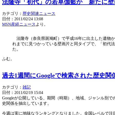
法隆寺「初代」の若草伽藍か 新たに壁画
カテゴリ：
歴史関連ニュース
日付：2011/02/24 13:08
MSN産経ニュース
より。
法隆寺（奈良県斑鳩町）で平成16年に出土した遺物か
れまでに見つかっている壁画片と同タイプで、「初代法
た。
ふむ。
過去1週間にGoogleで検索された歴史関係キ
カテゴリ：
雑記
日付：2011/02/19 15:04
Googleが公開している、期間（時期）、地域、ジャンル
史関係を抽出しています。
今週は実に地味なランキングとなりました。全国レベルで注