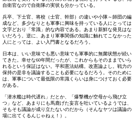
自衛官なので自衛隊の実状も分かっている。
兵卒、下士官、将校（士官、幹部）の違いや小隊～師団の編
成など、多少なりとも軍事に興味を持っている人にとっては
文字どおり「常識」的な内容である。あまり新鮮な発見はな
いだろう。逆に、あまり軍事関係の知識に触れてこなかった
人にとっては、よい入門書となるだろう。
日本は、いい意味でも悪い意味でも軍事的に無菌状態が続い
てきた。幸せな60年間だったが、これからもそのままでいら
れるという保証はない。平和憲法結構。改憲論よし。戦力の
保持の是非を議論することも必要になるだろう。そのために
は、軍事について最低限の常識くらいは身につけておく必要
がある。
「潜水艦は時代遅れ」だとか、「爆撃機が空母から飛び立
つ」など、あまりにも馬鹿げた妄言を吐いているようでは、
そもそも議論が成り立たないのだから（そんなヤツは議論の
場に出てくるんじゃねぇ！）。