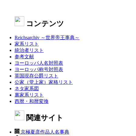
コンテンツ
Reichsarchiv ～世界帝王事典～
家系リスト
統治者リスト
参考文献
ヨーロッパ人名対照表
ヨーロッパ称号対照表
英国現存公爵リスト
公家（堂上家）家格リスト
ネタ家系図
裏家系リスト
西暦・和暦変換
関連サイト
京極夏彦作品人名事典