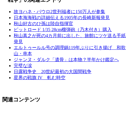
故ヨハネ・パウロ2世列福者に150万人が参集
日本海海戦の詳細伝える1905年の長崎新報発見
秋山好古のひ孫は陸自指揮官
ピットロード 1/35 28cm榴弾砲（乃木付き）購入
秋山真之が死の4カ月前に出した、旅館にツケ送る手紙
発見
エルトゥールル号の調理鍋119年ぶりに引き揚げ 和歌
山・串本
ジャンヌ・ダルク「遺骨」は本物？半年かけ鑑定へ
完璧な涙
日露戦争史 20世紀最初の大国間戦争
星界の戦旗 IV 軋む時空
関連コンテンツ