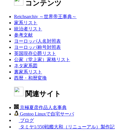
コンテンツ
Reichsarchiv ～世界帝王事典～
家系リスト
統治者リスト
参考文献
ヨーロッパ人名対照表
ヨーロッパ称号対照表
英国現存公爵リスト
公家（堂上家）家格リスト
ネタ家系図
裏家系リスト
西暦・和暦変換
関連サイト
京極夏彦作品人名事典
Gentoo Linuxで自宅サーバ
ブログ
タミヤ1/350戦艦大和（リニューアル）製作記