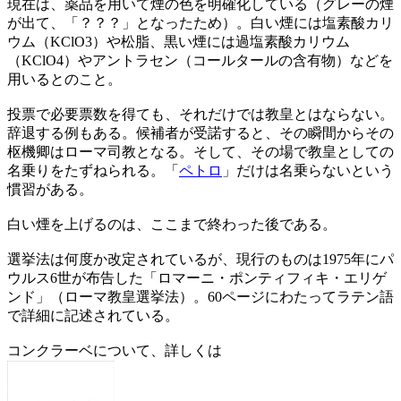
現在は、薬品を用いて煙の色を明確化している（グレーの煙
が出て、「？？？」となったため）。白い煙には塩素酸カリ
ウム（KClO3）や松脂、黒い煙には過塩素酸カリウム
（KClO4）やアントラセン（コールタールの含有物）などを
用いるとのこと。
投票で必要票数を得ても、それだけでは教皇とはならない。
辞退する例もある。候補者が受諾すると、その瞬間からその
枢機卿はローマ司教となる。そして、その場で教皇としての
名乗りをたずねられる。「
ペトロ
」だけは名乗らないという
慣習がある。
白い煙を上げるのは、ここまで終わった後である。
選挙法は何度か改定されているが、現行のものは1975年にパ
ウルス6世が布告した「ロマーニ・ポンティフィキ・エリゲ
ンド」（ローマ教皇選挙法）。60ページにわたってラテン語
で詳細に記述されている。
コンクラーベについて、詳しくは