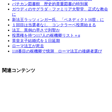
バチカン図書館 歴史的貴重図書の特別展
ガウディのサグラダ・ファミリア大聖堂、正式な教会
に
新法王ラッツィンガー氏、「ベネディクト16世」に
１回目は当選者なし コンクラーベ投票始まる
法王、異例の早さで列聖か
投票権を持つ117人の枢機卿リスト＋α
英皇太子結婚式を１日延期
ローマ法王が死去
118番目の枢機卿で憶測 ローマ法王の後継者選び
関連コンテンツ