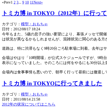
«Prev
1
2
3
...
9
10
11
Next»
トミカ博 in TOKYO（2012年）に行
カテゴリ：
模型・おもちゃ
日付：2012/08/17 18:24
今年もまた、5歳の息子の強い要望により、幕張メッセで開催中（
は状況が異なるかもしれませんが、混雑状況に関心のある方
道路は、特に渋滞もなく9時20分ごろ駐車場に到着。去年は
会場はやはり「10時開場」が公式スケジュールですが、9時台
表示になっていました。そのころには何をやるにも30分以
会場内は食事事情も悪いので、朝早く行って昼前には撤退し
トミカ博 in TOKYOに行ってきました
カテゴリ：
模型・おもちゃ
日付：2011/08/14 21:58
2012年の状況についてはこちら