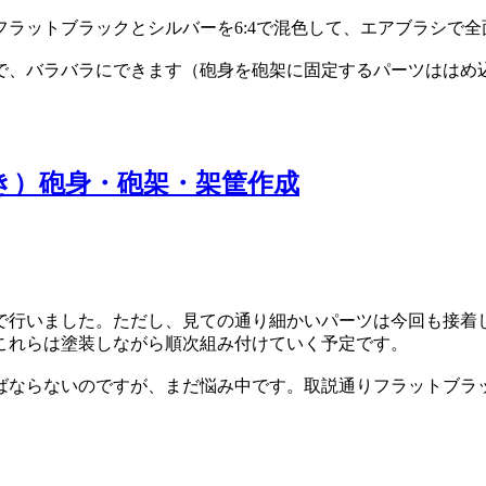
ラットブラックとシルバーを6:4で混色して、エアブラシで
で、バラバラにできます（砲身を砲架に固定するパーツははめ
木付き）砲身・砲架・架筐作成
で行いました。ただし、見ての通り細かいパーツは今回も接着
これらは塗装しながら順次組み付けていく予定です。
ばならないのですが、まだ悩み中です。取説通りフラットブラ