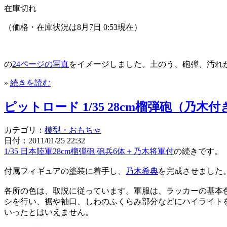
在庫切れ
（価格・在庫状況は8月7日 0:53現在）
の
24ページの写真
をイメージしました。土のう、砲弾、汚れ
»
続きを読む
ピットロード 1/35 28cm榴弾砲（乃
カテゴリ：
模型・おもちゃ
日付：2011/01/25 22:32
1/35 日本陸軍28cm榴弾砲 砲兵6体＋乃木将軍付
の続きです。
付属フィギュアの塗装に着手し、
乃木希典
を完成させました
各所の色は、取説に従っています。軍服は、ラッカーの基本
シを行い、裾や袖口、しわのふくらみ部分などにハイライト
いったとはいえません。