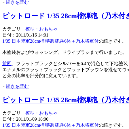
»
続きを読む
ピットロード 1/35 28cm榴弾砲（
カテゴリ：
模型・おもちゃ
日付：2011/01/16 14:01
1/35 日本陸軍28cm榴弾砲 砲兵6体＋乃木将軍付
の続きです。
本塗装およびウォッシング、ドライブラシまで行いました。
前回
、フラットブラックとシルバーを6:4で混色して下地塗
エナメルのフラットブラックとフラットブラウンを混ぜてウ
と茶の比率を部分的に変えています。
»
続きを読む
ピットロード 1/35 28cm榴弾砲（乃
カテゴリ：
模型・おもちゃ
日付：2011/01/09 18:00
1/35 日本陸軍28cm榴弾砲 砲兵6体＋乃木将軍付
の続きです。