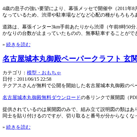
4歳の息子の強い要望により、幕張メッセで開催中（2011年8月
なっているため、渋滞や駐車場などなど心配の種がもろもろ
道路は、幕張インター3km手前あたりから渋滞（午前8時5
かなりの台数が止まっていたものの、無事駐車することがで
»
続きを読む
名古屋城本丸御殿ペーパークラフト 玄
カテゴリ：
模型・おもちゃ
日付：2011/06/15 22:58
テクアスさんが無料で公開を開始した名古屋城本丸御殿のペー
名古屋城本丸御殿無料ダウンロード
の各リンクで展開図（P
提供されているのは展開図のみで、組み立て説明図の類はあ
同士を貼り付けるのですが、切り取ると番号が分からなくな
»
続きを読む