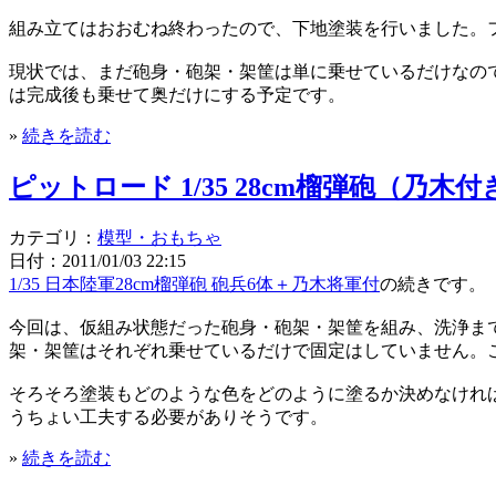
組み立てはおおむね終わったので、下地塗装を行いました。フ
現状では、まだ砲身・砲架・架筐は単に乗せているだけなの
は完成後も乗せて奥だけにする予定です。
»
続きを読む
ピットロード 1/35 28cm榴弾砲（乃
カテゴリ：
模型・おもちゃ
日付：2011/01/03 22:15
1/35 日本陸軍28cm榴弾砲 砲兵6体＋乃木将軍付
の続きです。
今回は、仮組み状態だった砲身・砲架・架筐を組み、洗浄ま
架・架筐はそれぞれ乗せているだけで固定はしていません。
そろそろ塗装もどのような色をどのように塗るか決めなけれ
うちょい工夫する必要がありそうです。
»
続きを読む