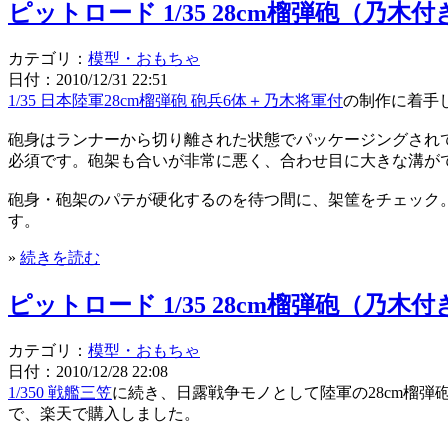
ピットロード 1/35 28cm榴弾砲（乃
カテゴリ：
模型・おもちゃ
日付：2010/12/31 22:51
1/35 日本陸軍28cm榴弾砲 砲兵6体＋乃木将軍付
の制作に着手
砲身はランナーから切り離された状態でパッケージングされ
必須です。砲架も合いが非常に悪く、合わせ目に大きな溝が
砲身・砲架のパテが硬化するのを待つ間に、架筐をチェック
す。
»
続きを読む
ピットロード 1/35 28cm榴弾砲（乃木
カテゴリ：
模型・おもちゃ
日付：2010/12/28 22:08
1/350 戦艦三笠
に続き、日露戦争モノとして陸軍の28cm榴弾
で、楽天で購入しました。